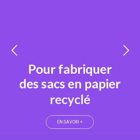
P
o
u
r
f
a
b
r
i
q
u
e
r
d
e
s
s
a
c
s
e
n
p
a
p
i
e
r
r
e
c
y
c
l
é
E
N
S
A
V
O
I
R
+